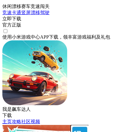
休闲漂移赛车竞速闯关
竞速
卡通
竖屏
漂移
驾驶
立即下载
官方正版
使用小米游戏中心APP
下载
，领丰富游戏
福利
及
礼包
我是飙车达人
下载
主页
攻略
社区
视频