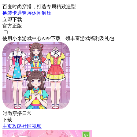
百变时尚穿搭，打造专属精致造型
换装
卡通
竖屏
休闲
解压
立即下载
官方正版
使用小米游戏中心APP
下载
，领丰富游戏
福利
及
礼包
时尚穿搭日常
下载
主页
攻略
社区
视频