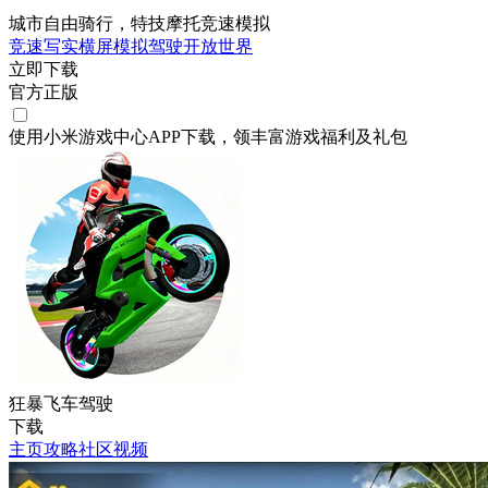
城市自由骑行，特技摩托竞速模拟
竞速
写实
横屏
模拟
驾驶
开放世界
立即下载
官方正版
使用小米游戏中心APP
下载
，领丰富游戏
福利
及
礼包
狂暴飞车驾驶
下载
主页
攻略
社区
视频