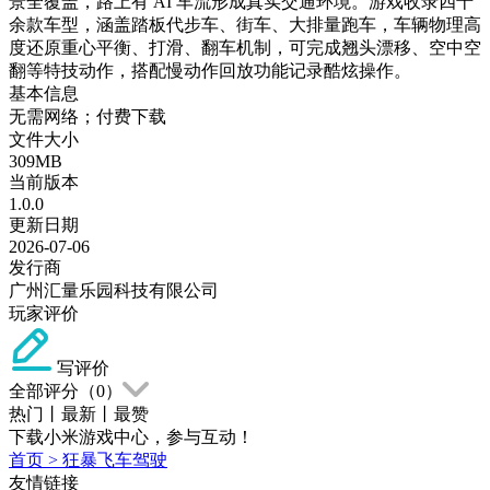
景全覆盖，路上有 AI 车流形成真实交通环境。游戏收录四十
余款车型，涵盖踏板代步车、街车、大排量跑车，车辆物理高
度还原重心平衡、打滑、翻车机制，可完成翘头漂移、空中空
翻等特技动作，搭配慢动作回放功能记录酷炫操作。
基本信息
无需网络；付费下载
文件大小
309MB
当前版本
1.0.0
更新日期
2026-07-06
发行商
广州汇量乐园科技有限公司
玩家评价
写评价
全部评分（
0
）
热门
丨
最新
丨
最赞
下载小米游戏中心，参与互动！
首页
>
狂暴飞车驾驶
友情链接