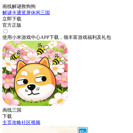
画线解谜救狗狗
解谜
卡通
竖屏
休闲
三国
立即下载
官方正版
使用小米游戏中心APP
下载
，领丰富游戏
福利
及
礼包
画线三国
下载
主页
攻略
社区
视频