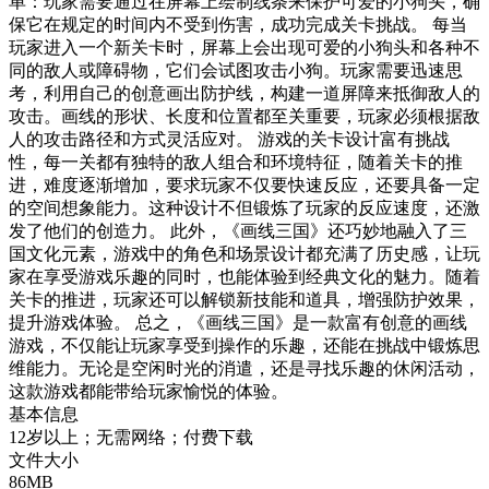
单：玩家需要通过在屏幕上绘制线条来保护可爱的小狗头，确
保它在规定的时间内不受到伤害，成功完成关卡挑战。 每当
玩家进入一个新关卡时，屏幕上会出现可爱的小狗头和各种不
同的敌人或障碍物，它们会试图攻击小狗。玩家需要迅速思
考，利用自己的创意画出防护线，构建一道屏障来抵御敌人的
攻击。画线的形状、长度和位置都至关重要，玩家必须根据敌
人的攻击路径和方式灵活应对。 游戏的关卡设计富有挑战
性，每一关都有独特的敌人组合和环境特征，随着关卡的推
进，难度逐渐增加，要求玩家不仅要快速反应，还要具备一定
的空间想象能力。这种设计不但锻炼了玩家的反应速度，还激
发了他们的创造力。 此外，《画线三国》还巧妙地融入了三
国文化元素，游戏中的角色和场景设计都充满了历史感，让玩
家在享受游戏乐趣的同时，也能体验到经典文化的魅力。随着
关卡的推进，玩家还可以解锁新技能和道具，增强防护效果，
提升游戏体验。 总之，《画线三国》是一款富有创意的画线
游戏，不仅能让玩家享受到操作的乐趣，还能在挑战中锻炼思
维能力。无论是空闲时光的消遣，还是寻找乐趣的休闲活动，
这款游戏都能带给玩家愉悦的体验。
基本信息
12岁以上；无需网络；付费下载
文件大小
86MB