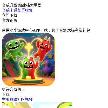
合成升级,组建强大军团!
合成
卡通
竖屏
收集
立即下载
官方正版
使用小米游戏中心APP
下载
，领丰富游戏
福利
及
礼包
史诗合成勇士
下载
主页
攻略
社区
视频