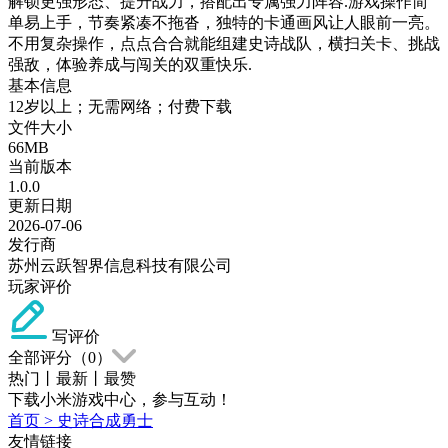
解锁更强形态、提升战力，搭配出专属强力阵容.游戏操作简
单易上手，节奏紧凑不拖沓，独特的卡通画风让人眼前一亮。
不用复杂操作，点点合合就能组建史诗战队，横扫关卡、挑战
强敌，体验养成与闯关的双重快乐.
基本信息
12岁以上；无需网络；付费下载
文件大小
66MB
当前版本
1.0.0
更新日期
2026-07-06
发行商
苏州云跃智界信息科技有限公司
玩家评价
写评价
全部评分（
0
）
热门
丨
最新
丨
最赞
下载小米游戏中心，参与互动！
首页
>
史诗合成勇士
友情链接