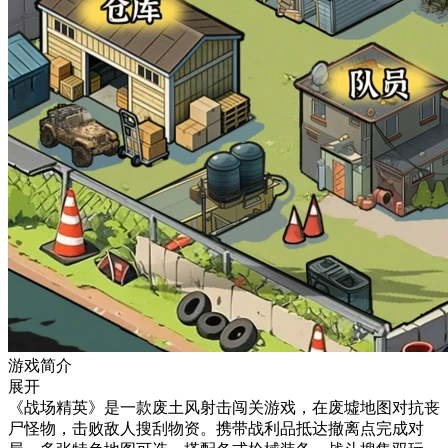
游戏简介
展开
《战场精英》是一款废土风射击闯关游戏，在废墟地图对抗丧
尸怪物，击败敌人搜刮物资。携带战利品抵达撤离点完成对