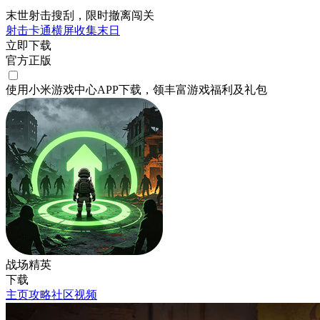
末世射击搜刮，限时撤离闯关
射击
卡通
横屏
收集
末日
立即下载
官方正版
使用小米游戏中心APP
下载
，领丰富游戏
福利
及
礼包
战场精英
下载
主页
攻略
社区
视频