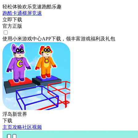
轻松体验欢乐竞速跑酷乐趣
跑酷
卡通
横屏
竞速
立即下载
官方正版
使用小米游戏中心APP
下载
，领丰富游戏
福利
及
礼包
浮岛新世界
下载
主页
攻略
社区
视频