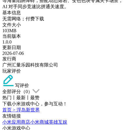
等海量陷阱障碍，搭配动态熔岩、变色色块专属关卡场景，
AI 对手同步竞速比拼通关速度。
基本信息
无需网络；付费下载
文件大小
103MB
当前版本
1.0.0
更新日期
2026-07-06
发行商
广州汇量乐园科技有限公司
玩家评价
写评价
全部评分（
0
）
热门
丨
最新
丨
最赞
下载小米游戏中心，参与互动！
首页
>
浮岛新世界
友情链接
小米应用商店
小米商城
英雄互娱
小米游戏中心