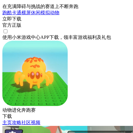
在充满障碍与挑战的赛道上不断奔跑
跑酷
卡通
横屏
休闲
模拟
动物
立即下载
官方正版
使用小米游戏中心APP
下载
，领丰富游戏
福利
及
礼包
动物进化奔跑赛
下载
主页
攻略
社区
视频