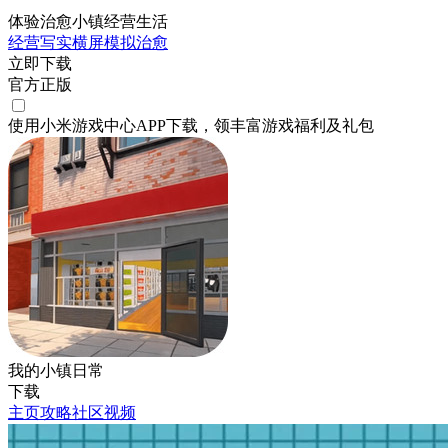
体验治愈小镇经营生活
经营
写实
横屏
模拟
治愈
立即下载
官方正版
使用小米游戏中心APP
下载
，领丰富游戏
福利
及
礼包
我的小镇日常
下载
主页
攻略
社区
视频