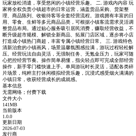
玩家放松消遣，享受悠闲的小镇经营乐趣。 二. 游戏内内容 玩
家将全权负责小镇超市的日常运营，涵盖货品采购、货架整
理、商品陈列、收银待客等全套经营流程。游戏拥有丰富的日
用、零食、生鲜等多元商品品类，可根据小镇客流需求灵活调
整货品布局。通过贴心服务吸引居民消费，赚取经营收益，不
断升级超市规模、解锁全新商品、拓展门店区域，逐步将小店
打造成小镇热门商超，丰富专属小镇经营日常。 三. 游戏特色
清新治愈的小镇画风，场景温馨氛围感拉满，游玩过程轻松解
压。经营玩法自由灵活，无强制任务、无氪金压力，玩家可随
心把控经营节奏。操作简单易懂，指尖轻点即可完成全部经营
操作，新手零门槛快速上手。单局游玩时长灵活，适配各类碎
片场景，纯粹主打休闲模拟经营乐趣，沉浸式感受烟火满满的
小镇日常，收获经营成长的成就感。
基本信息
无需网络；付费下载
文件大小
141MB
当前版本
1.0.0
更新日期
2026-07-03
发行商