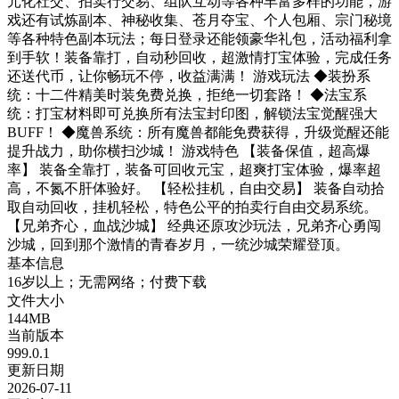
元化社交、拍卖行交易、组队互动等各种丰富多样的功能，游
戏还有试炼副本、神秘收集、苍月夺宝、个人包厢、宗门秘境
等各种特色副本玩法；每日登录还能领豪华礼包，活动福利拿
到手软！装备靠打，自动秒回收，超激情打宝体验，完成任务
还送代币，让你畅玩不停，收益满满！ 游戏玩法 ◆装扮系
统：十二件精美时装免费兑换，拒绝一切套路！ ◆法宝系
统：打宝材料即可兑换所有法宝封印图，解锁法宝觉醒强大
BUFF！ ◆魔兽系统：所有魔兽都能免费获得，升级觉醒还能
提升战力，助你横扫沙城！ 游戏特色 【装备保值，超高爆
率】 装备全靠打，装备可回收元宝，超爽打宝体验，爆率超
高，不氮不肝体验好。 【轻松挂机，自由交易】 装备自动拾
取自动回收，挂机轻松，特色公平的拍卖行自由交易系统。
【兄弟齐心，血战沙城】 经典还原攻沙玩法，兄弟齐心勇闯
沙城，回到那个激情的青春岁月，一统沙城荣耀登顶。
基本信息
16岁以上；无需网络；付费下载
文件大小
144MB
当前版本
999.0.1
更新日期
2026-07-11