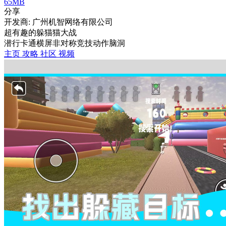
65MB
分享
开发商: 广州机智网络有限公司
超有趣的躲猫猫大战
潜行
卡通
横屏
非对称竞技
动作
脑洞
主页
攻略
社区
视频