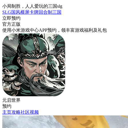
小局制胜，人人爱玩的三国slg
SLG
国风
横屏
卡牌
回合制
三国
立即预约
官方正版
使用小米游戏中心APP
预约
，领丰富游戏
福利
及
礼包
元启世界
预约
主页
攻略
社区
视频