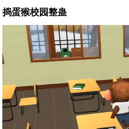
捣蛋猴校园整蛊