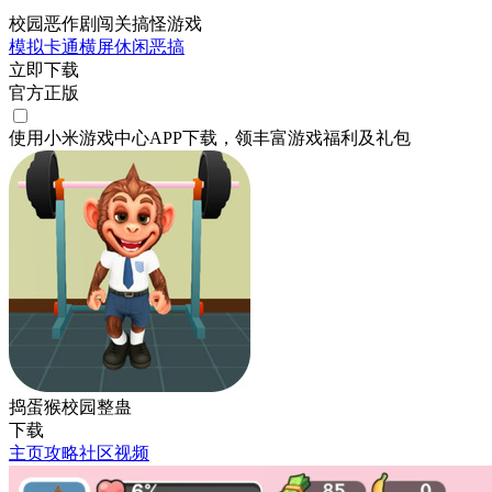
校园恶作剧闯关搞怪游戏
模拟
卡通
横屏
休闲
恶搞
立即下载
官方正版
使用小米游戏中心APP
下载
，领丰富游戏
福利
及
礼包
捣蛋猴校园整蛊
下载
主页
攻略
社区
视频