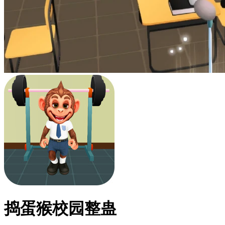
捣蛋猴校园整蛊