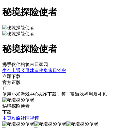
秘境探险使者
秘境探险使者
携手伙伴构筑末日家园
生存
卡通
竖屏
建造
收集
末日
治愈
立即下载
官方正版
使用小米游戏中心APP
下载
，领丰富游戏
福利
及
礼包
秘境探险使者
下载
主页
攻略
社区
视频