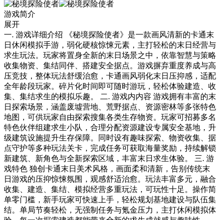
游戏简介
展开
一. 游戏详细介绍 《秘境探险使者》是一款画风清新的卡通末
日休闲模拟手游，弱化硬核惊悚元素，主打轻松的末日经营与
求生玩法。玩家将置身全新的末日场景之中，依靠智慧与策略
收集物资、集结同伴、搭建安全据点。游戏摒弃重度养成与高
压竞技，整体玩法舒缓治愈，卡通画风弱化末日压抑感，适配
全年龄段玩家。碎片化时间即可随时游玩，轻松体验建造、收
集、集结求生的模拟乐趣。 二. 游戏内内容 游戏拥有丰富的末
日探索场景，涵盖废墟营地、荒野据点、资源密林等多张特色
地图，可供玩家自由探索搜集各类生存物资。玩家可招募多名
特色伙伴组建求生小队，合理分配资源建设专属安全基地，升
级建筑设施提升生存保障。同时设有趣味探索、物资收集、据
点守护等多种玩法关卡，完成任务可获取海量奖励，持续解锁
新建筑、新角色与全新探索区域，丰富末日求生体验。 三. 游
戏特色 独创卡通末日美术风格，画面柔和清新，告别传统末
日游戏的压抑惊悚氛围，观感舒适治愈。玩法丰富多元，融合
收集、建造、集结、模拟经营多重玩法，可玩性十足。操作简
单零门槛，新手玩家可快速上手，轻松规划基地建设与队伍集
结。单局节奏轻松，无强制任务与氪金压力，主打休闲模拟体