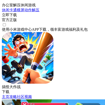
办公室解压休闲游戏
休闲
卡通
横屏
动作
解压
立即下载
官方正版
使用小米游戏中心APP
下载
，领丰富游戏
福利
及
礼包
搞怪大作战
下载
主页
攻略
社区
视频