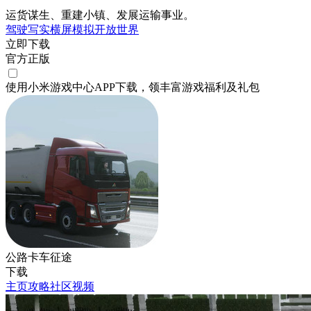
运货谋生、重建小镇、发展运输事业。
驾驶
写实
横屏
模拟
开放世界
立即下载
官方正版
使用小米游戏中心APP
下载
，领丰富游戏
福利
及
礼包
公路卡车征途
下载
主页
攻略
社区
视频