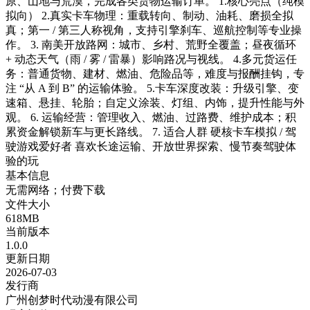
原、山地与荒漠，完成各类货物运输订单。 1.核心亮点（纯模
拟向） 2.真实卡车物理：重载转向、制动、油耗、磨损全拟
真；第一 / 第三人称视角，支持引擎刹车、巡航控制等专业操
作。 3. 南美开放路网：城市、乡村、荒野全覆盖；昼夜循环
+ 动态天气（雨 / 雾 / 雷暴）影响路况与视线。 4.多元货运任
务：普通货物、建材、燃油、危险品等，难度与报酬挂钩，专
注 “从 A 到 B” 的运输体验。 5.卡车深度改装：升级引擎、变
速箱、悬挂、轮胎；自定义涂装、灯组、内饰，提升性能与外
观。 6. 运输经营：管理收入、燃油、过路费、维护成本；积
累资金解锁新车与更长路线。 7. 适合人群 硬核卡车模拟 / 驾
驶游戏爱好者 喜欢长途运输、开放世界探索、慢节奏驾驶体
验的玩
基本信息
无需网络；付费下载
文件大小
618MB
当前版本
1.0.0
更新日期
2026-07-03
发行商
广州创梦时代动漫有限公司