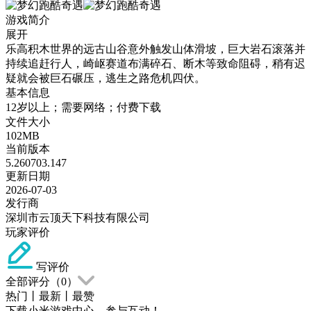
游戏简介
展开
乐高积木世界的远古山谷意外触发山体滑坡，巨大岩石滚落并
持续追赶行人，崎岖赛道布满碎石、断木等致命阻碍，稍有迟
疑就会被巨石碾压，逃生之路危机四伏。
基本信息
12岁以上；需要网络；付费下载
文件大小
102MB
当前版本
5.260703.147
更新日期
2026-07-03
发行商
深圳市云顶天下科技有限公司
玩家评价
写评价
全部评分（
0
）
热门
丨
最新
丨
最赞
下载小米游戏中心，参与互动！