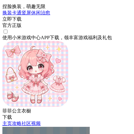
捏脸换装，萌趣无限
换装
卡通
竖屏
休闲
治愈
立即下载
官方正版
使用小米游戏中心APP
下载
，领丰富游戏
福利
及
礼包
菲菲公主衣橱
下载
主页
攻略
社区
视频