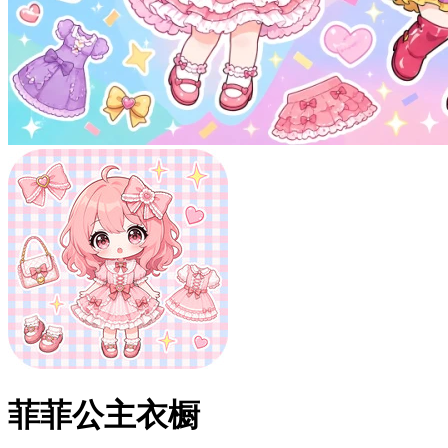
菲菲公主衣橱