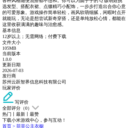
各种风格随便混搭都不违和。你可以为圆乎乎的 Q 版萌娃挑
选发型、搭配衣裙、点缀精巧小配饰，一步步打造出合你心意
的可爱形象。游戏操作简单轻松，画风软萌细腻，闲暇时点开
就能玩，无论是想尝试新奇穿搭，还是单纯放松心情，都能在
这里收获满满的趣味与治愈感。
基本信息
12岁以上；无需网络；付费下载
文件大小
105MB
当前版本
1.0.0
更新日期
2026-07-03
发行商
苏州云跃智界信息科技有限公司
玩家评价
写评价
全部评分（
0
）
热门
丨
最新
丨
最赞
下载小米游戏中心，参与互动！
首页
>
菲菲公主衣橱