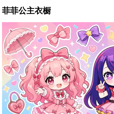
菲菲公主衣橱