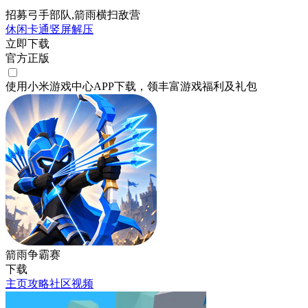
招募弓手部队,箭雨横扫敌营
休闲
卡通
竖屏
解压
立即下载
官方正版
使用小米游戏中心APP
下载
，领丰富游戏
福利
及
礼包
箭雨争霸赛
下载
主页
攻略
社区
视频