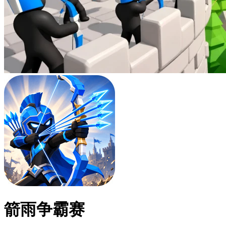
箭雨争霸赛