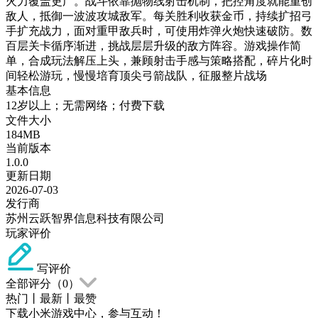
火力覆盖更广。战斗依靠抛物线射击机制，把控角度就能重创
敌人，抵御一波波攻城敌军。每关胜利收获金币，持续扩招弓
手扩充战力，面对重甲敌兵时，可使用炸弹火炮快速破防。数
百层关卡循序渐进，挑战层层升级的敌方阵容。游戏操作简
单，合成玩法解压上头，兼顾射击手感与策略搭配，碎片化时
间轻松游玩，慢慢培育顶尖弓箭战队，征服整片战场
基本信息
12岁以上；无需网络；付费下载
文件大小
184MB
当前版本
1.0.0
更新日期
2026-07-03
发行商
苏州云跃智界信息科技有限公司
玩家评价
写评价
全部评分（
0
）
热门
丨
最新
丨
最赞
下载小米游戏中心，参与互动！