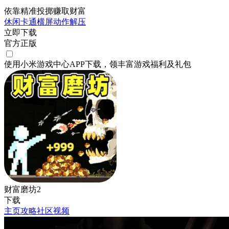
依靠精准投掷赚取财富
休闲
卡通
横屏
动作
解压
立即下载
官方正版
使用小米游戏中心APP
下载
，领丰富游戏
福利
及
礼包
财富磨坊2
下载
主页
攻略
社区
视频