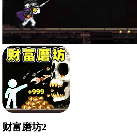
财富磨坊2