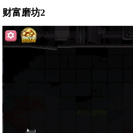
财富磨坊2