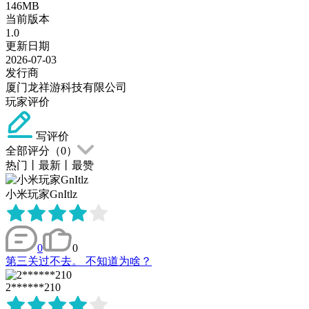
146MB
当前版本
1.0
更新日期
2026-07-03
发行商
厦门龙祥游科技有限公司
玩家评价
写评价
全部评分（
0
）
热门
丨
最新
丨
最赞
小米玩家GnItlz
0
0
第三关过不去。 不知道为啥？
2******210