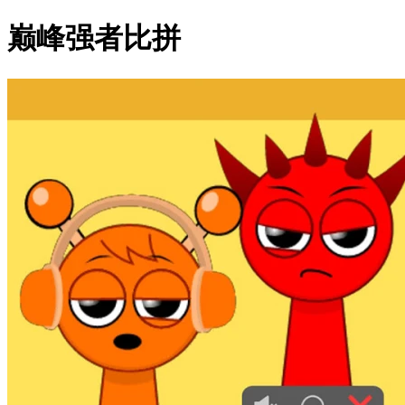
巅峰强者比拼