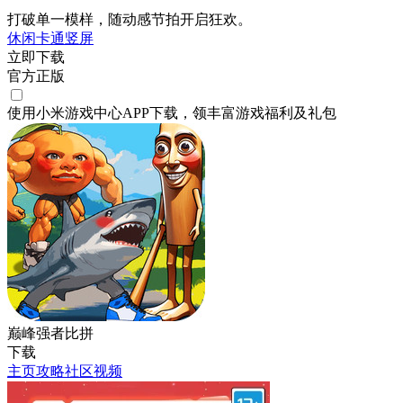
打破单一模样，随动感节拍开启狂欢。
休闲
卡通
竖屏
立即下载
官方正版
使用小米游戏中心APP
下载
，领丰富游戏
福利
及
礼包
巅峰强者比拼
下载
主页
攻略
社区
视频