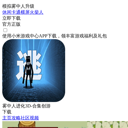
模拟雾中人升级
休闲
卡通
横屏
火柴人
立即下载
官方正版
使用小米游戏中心APP
下载
，领丰富游戏
福利
及
礼包
雾中人进化3D-合集创游
下载
主页
攻略
社区
视频