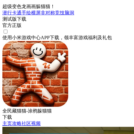
超级变色龙画画躲猫猫！
潜行
卡通
手绘
横屏
非对称竞技
脑洞
测试版下载
官方正版
使用小米游戏中心APP
下载
，领丰富游戏
福利
及
礼包
全民藏猫猫-涂鸦躲猫猫
下载
主页
攻略
社区
视频