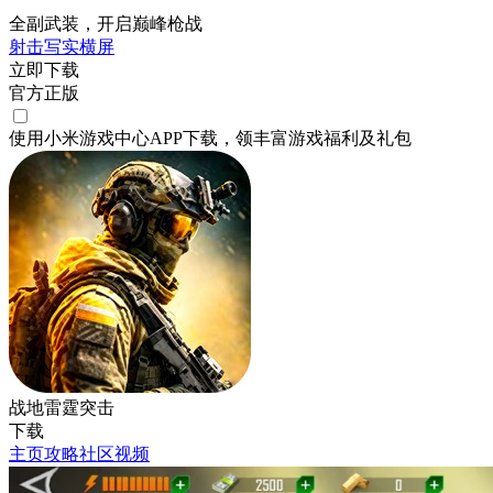
全副武装，开启巅峰枪战
射击
写实
横屏
立即下载
官方正版
使用小米游戏中心APP
下载
，领丰富游戏
福利
及
礼包
战地雷霆突击
下载
主页
攻略
社区
视频