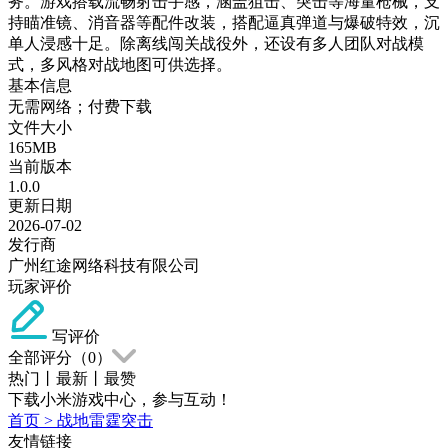
务。游戏搭载流畅射击手感，涵盖狙击、突击等海量枪械，支
持瞄准镜、消音器等配件改装，搭配逼真弹道与爆破特效，沉
单人浸感十足。除离线闯关战役外，还设有多人团队对战模
式，多风格对战地图可供选择。
基本信息
无需网络；付费下载
文件大小
165MB
当前版本
1.0.0
更新日期
2026-07-02
发行商
广州红途网络科技有限公司
玩家评价
写评价
全部评分（
0
）
热门
丨
最新
丨
最赞
下载小米游戏中心，参与互动！
首页
>
战地雷霆突击
友情链接