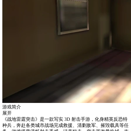
游戏简介
展开
《战地雷霆突击》是一款写实 3D 射击手游，化身精英反恐特
种兵，奔赴各类城市战场完成救援、清剿敌军、摧毁载具等任