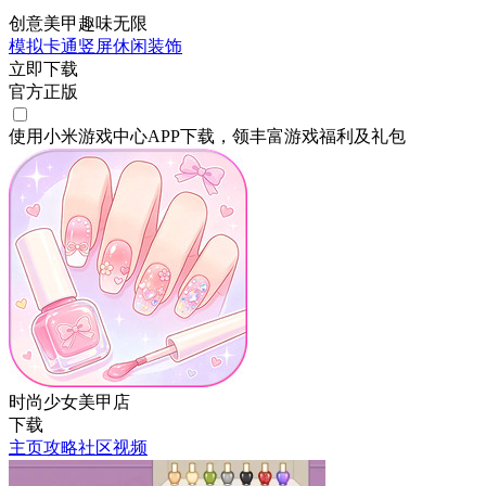
创意美甲趣味无限
模拟
卡通
竖屏
休闲
装饰
立即下载
官方正版
使用小米游戏中心APP
下载
，领丰富游戏
福利
及
礼包
时尚少女美甲店
下载
主页
攻略
社区
视频