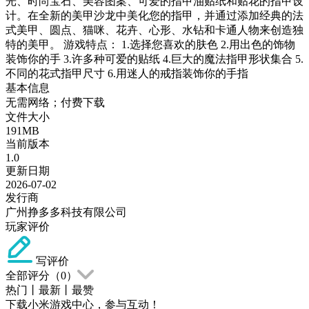
光、时尚宝石、美容图案、可爱的指甲油贴纸和贴花的指甲设
计。在全新的美甲沙龙中美化您的指甲，并通过添加经典的法
式美甲、圆点、猫咪、花卉、心形、水钻和卡通人物来创造独
特的美甲。 游戏特点： 1.选择您喜欢的肤色 2.用出色的饰物
装饰你的手 3.许多种可爱的贴纸 4.巨大的魔法指甲形状集合 5.
不同的花式指甲尺寸 6.用迷人的戒指装饰你的手指
基本信息
无需网络；付费下载
文件大小
191MB
当前版本
1.0
更新日期
2026-07-02
发行商
广州挣多多科技有限公司
玩家评价
写评价
全部评分（
0
）
热门
丨
最新
丨
最赞
下载小米游戏中心，参与互动！