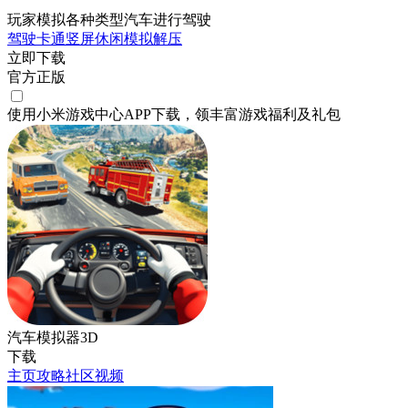
玩家模拟各种类型汽车进行驾驶
驾驶
卡通
竖屏
休闲
模拟
解压
立即下载
官方正版
使用小米游戏中心APP
下载
，领丰富游戏
福利
及
礼包
汽车模拟器3D
下载
主页
攻略
社区
视频