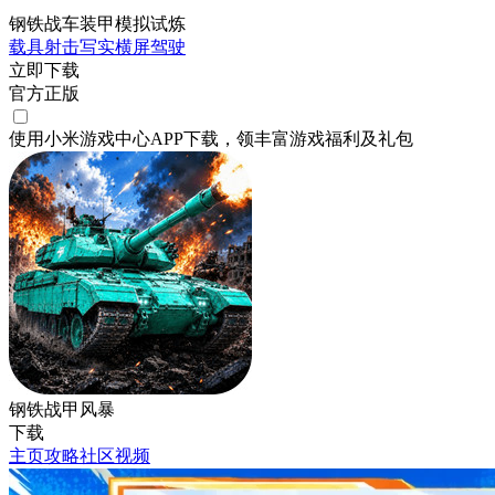
钢铁战车装甲模拟试炼
载具射击
写实
横屏
驾驶
立即下载
官方正版
使用小米游戏中心APP
下载
，领丰富游戏
福利
及
礼包
钢铁战甲风暴
下载
主页
攻略
社区
视频