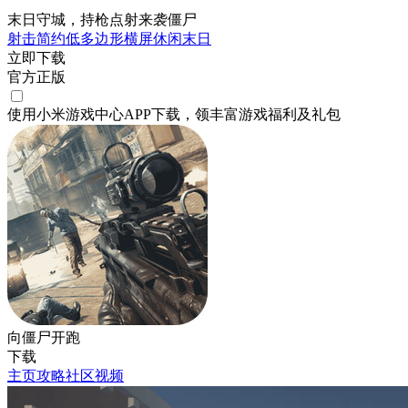
末日守城，持枪点射来袭僵尸
射击
简约
低多边形
横屏
休闲
末日
立即下载
官方正版
使用小米游戏中心APP
下载
，领丰富游戏
福利
及
礼包
向僵尸开跑
下载
主页
攻略
社区
视频