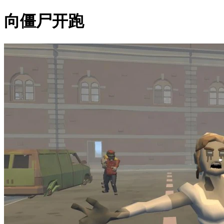
向僵尸开跑