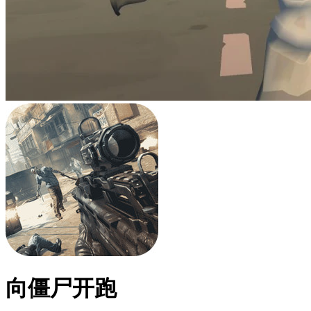
向僵尸开跑