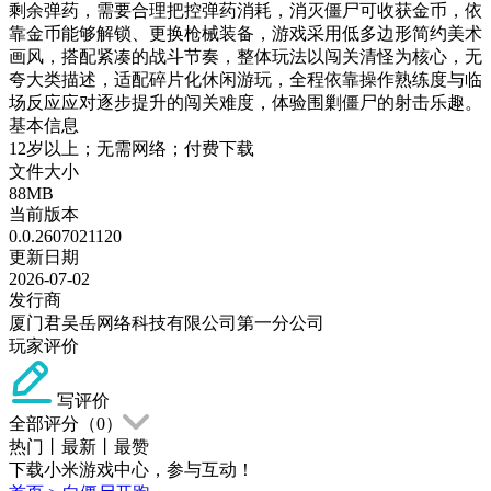
剩余弹药，需要合理把控弹药消耗，消灭僵尸可收获金币，依
靠金币能够解锁、更换枪械装备，游戏采用低多边形简约美术
画风，搭配紧凑的战斗节奏，整体玩法以闯关清怪为核心，无
夸大类描述，适配碎片化休闲游玩，全程依靠操作熟练度与临
场反应应对逐步提升的闯关难度，体验围剿僵尸的射击乐趣。
基本信息
12岁以上；无需网络；付费下载
文件大小
88MB
当前版本
0.0.2607021120
更新日期
2026-07-02
发行商
厦门君吴岳网络科技有限公司第一分公司
玩家评价
写评价
全部评分（
0
）
热门
丨
最新
丨
最赞
下载小米游戏中心，参与互动！