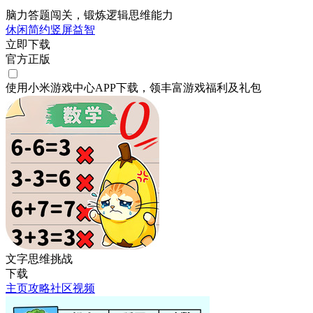
脑力答题闯关，锻炼逻辑思维能力
休闲
简约
竖屏
益智
立即下载
官方正版
使用小米游戏中心APP
下载
，领丰富游戏
福利
及
礼包
文字思维挑战
下载
主页
攻略
社区
视频