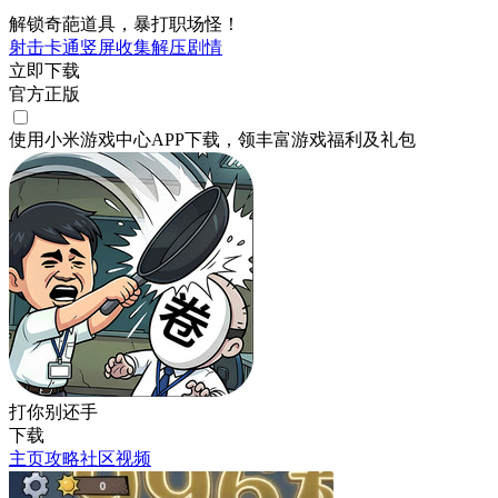
解锁奇葩道具，暴打职场怪！
射击
卡通
竖屏
收集
解压
剧情
立即下载
官方正版
使用小米游戏中心APP
下载
，领丰富游戏
福利
及
礼包
打你别还手
下载
主页
攻略
社区
视频