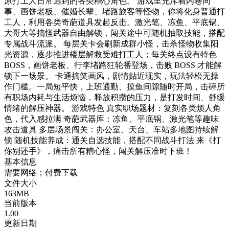
原打工人日常遇到的各类糟心角色。 游戏里充斥着内卷同
事、画饼老板、催婚长辈、堵路旅客等怪物，你将化身普通打
工人，利用各类奇葩道具发起反击。激光笔、冻鱼、平底锅、
大哥大等搞怪武器自由解锁，闯关途中可随机抽取技能，搭配
专属战斗流派。 每层关卡会刷新成群小怪，击杀怪物收集阳
光资源，逐步推进楼层解救受难打工人；每关终点设有特色
BOSS，画饼老板、行李堵路狂轮番登场，击败 BOSS 才能解
锁下一场景。 卡通搞笑画风，剧情贴近现实，玩法轻松无操
作门槛。一局短平快，上班通勤、摸鱼间隙随时开局，击碎所
有职场内耗与生活烦恼，释放积攒的压力，是打发时间、舒缓
情绪的解压神器。 游戏特色 真实职场题材：复刻各类烦人角
色，代入感拉满 奇葩武器库：冻鱼、平底锅、激光笔等趣味
攻击道具 多层场景闯关：办公室、天台、车站多地图持续解
锁 随机技能养成：通关自选技能，搭配不同战斗打法 来《打
你别还手》，痛击所有糟心怪，闯关解压准时下班！
基本信息
需要网络；付费下载
文件大小
163MB
当前版本
1.00
更新日期