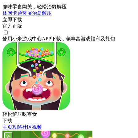
趣味零食闯关，轻松治愈解压
休闲
卡通
竖屏
治愈
解压
立即下载
官方正版
使用小米游戏中心APP
下载
，领丰富游戏
福利
及
礼包
轻松解压吃零食
下载
主页
攻略
社区
视频