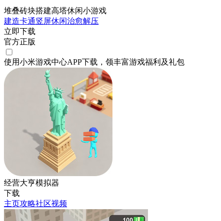
堆叠砖块搭建高塔休闲小游戏
建造
卡通
竖屏
休闲
治愈
解压
立即下载
官方正版
使用小米游戏中心APP
下载
，领丰富游戏
福利
及
礼包
经营大亨模拟器
下载
主页
攻略
社区
视频