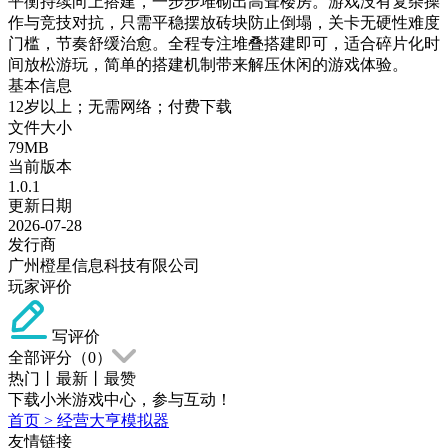
平衡持续向上搭建，一步步堆砌出高耸楼房。游戏没有复杂操
作与竞技对抗，只需平稳摆放砖块防止倒塌，关卡无硬性难度
门槛，节奏舒缓治愈。全程专注堆叠搭建即可，适合碎片化时
间放松游玩，简单的搭建机制带来解压休闲的游戏体验。
基本信息
12岁以上；无需网络；付费下载
文件大小
79MB
当前版本
1.0.1
更新日期
2026-07-28
发行商
广州橙星信息科技有限公司
玩家评价
写评价
全部评分（
0
）
热门
丨
最新
丨
最赞
下载小米游戏中心，参与互动！
首页
>
经营大亨模拟器
友情链接