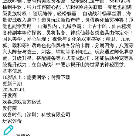
上线即领，更有精美装扮相赠；登录豪礼送千抽，SSR+武将
抽到手软，强力阵容随心配，VIP经验通关获取，零氪也能满
级贵族特权！ 随玩随停，轻松躺赢： 自动战斗畅享丝滑，海
量资源收入囊中！聚灵玩法新颖奇特，灵蛋孵化仙冥神将！睡
觉也能拿奖励！ 山海界内，九域争霸： 上古十凶，仙古秘境
各种副本等你探索，灵将装备、神兵仙器各类道具由你定夺！
国风美学，匠心呈现： 视觉与文化的双重盛宴：精卫、九尾
狐、羲和等神话角色化作风格各异的卡牌，分属四海，八荒等
六大阵营与战士、刺客、辅助等多种职业。玩家通过孵化异兽
蛋、升级升星、搭配装备等方式养成队伍，还能借助神宠等系
统提升战力，在自动战斗中逐步揭开山海世界的神秘面纱。
基本信息
16岁以上；需要网络；付费下载
更新日期
2026-07-01
开发商
欢喜游戏官方运营
发行商
欢喜时代（深圳）科技有限公司
玩家评价