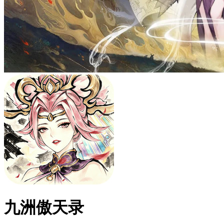
九洲傲天录