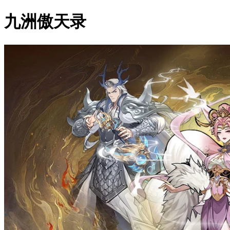
九洲傲天录