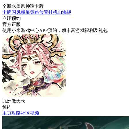
全新水墨风神话卡牌
卡牌
国风
横屏
策略
放置挂机
山海经
立即预约
官方正版
使用小米游戏中心APP
预约
，领丰富游戏
福利
及
礼包
九洲傲天录
预约
主页
攻略
社区
视频