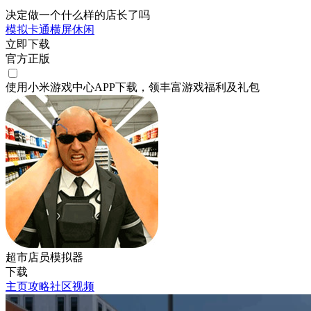
决定做一个什么样的店长了吗
模拟
卡通
横屏
休闲
立即下载
官方正版
使用小米游戏中心APP
下载
，领丰富游戏
福利
及
礼包
超市店员模拟器
下载
主页
攻略
社区
视频