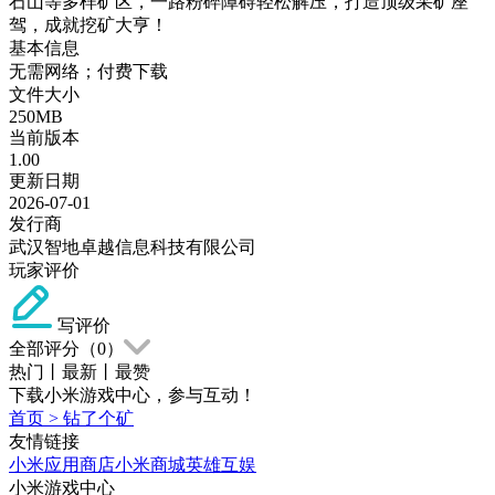
石山等多样矿区，一路粉碎障碍轻松解压，打造顶级采矿座
驾，成就挖矿大亨！
基本信息
无需网络；付费下载
文件大小
250MB
当前版本
1.00
更新日期
2026-07-01
发行商
武汉智地卓越信息科技有限公司
玩家评价
写评价
全部评分（
0
）
热门
丨
最新
丨
最赞
下载小米游戏中心，参与互动！
首页
>
钻了个矿
友情链接
小米应用商店
小米商城
英雄互娱
小米游戏中心