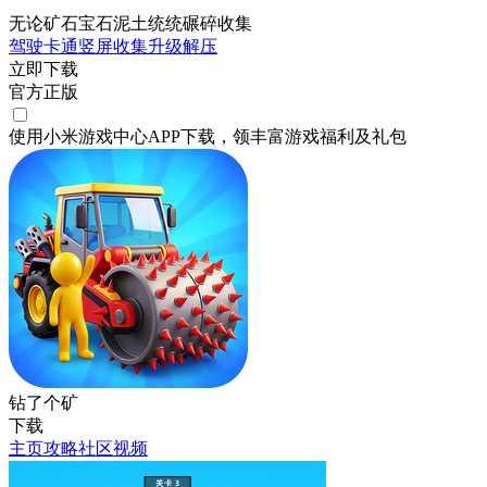
无论矿石宝石泥土统统碾碎收集
驾驶
卡通
竖屏
收集
升级
解压
立即下载
官方正版
使用小米游戏中心APP
下载
，领丰富游戏
福利
及
礼包
钻了个矿
下载
主页
攻略
社区
视频