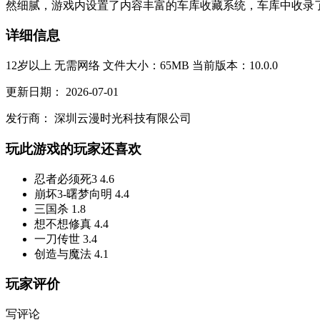
然细腻，游戏内设置了内容丰富的车库收藏系统，车库中收录了
详细信息
12岁以上
无需网络
文件大小：65MB
当前版本：10.0.0
更新日期：
2026-07-01
发行商：
深圳云漫时光科技有限公司
玩此游戏的玩家还喜欢
忍者必须死3
4.6
崩坏3-曙梦向明
4.4
三国杀
1.8
想不想修真
4.4
一刀传世
3.4
创造与魔法
4.1
玩家评价
写评论