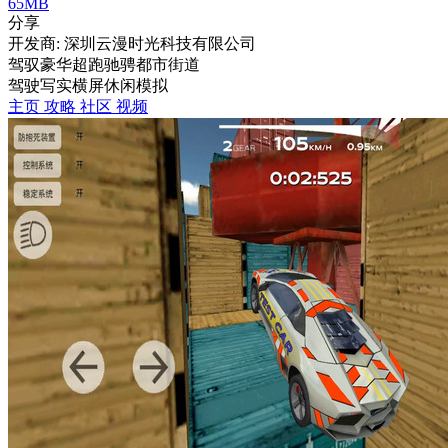
65MB
分享
开发商: 深圳云漫时光科技有限公司
驾驭豪华超跑驰骋都市街道
驾驶
写实
横屏
休闲
模拟
主页
攻略
社区
视频