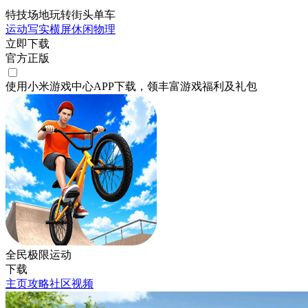
特技场地玩转街头单车
运动
写实
横屏
休闲
物理
立即下载
官方正版
使用小米游戏中心APP
下载
，领丰富游戏
福利
及
礼包
全民极限运动
下载
主页
攻略
社区
视频