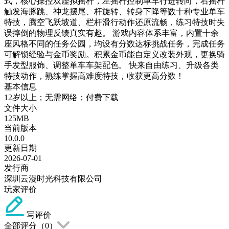
式，核心操控双虚拟摇杆，左摇杆控制单车行进转向，右摇杆
触发海豚跳、神龙摆尾、杆旋转、转身下降等数十种专业单车
特技，腾空飞跃坡道、栏杆滑行动作还原流畅，练习特技时失
误摔倒的物理反馈真实有趣。 游戏内容体系丰富，内置十余
座风格不同的任务公园，均设有分数达标挑战任务，完成任务
可解锁经验与金币奖励。积累金币能自定义改装外观，更换骑
手发型服饰、调整单车车架配色。 快来自由练习、升级各类
特技动作，熟练掌握高难度特技，收获更高分数！
基本信息
12岁以上；无需网络；付费下载
文件大小
125MB
当前版本
10.0.0
更新日期
2026-07-01
发行商
深圳云漫时光科技有限公司
玩家评价
写评价
全部评分（
0
）