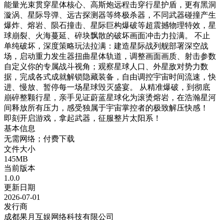
能量光束贯穿星体核心、高斯炮远程击穿行星护盾，更有黑洞
漩涡、星际导弹、远古探测器等终极杀器，不同武器碰撞产生
爆炸、熔岩、陨石撞击、星际巨构爆破等超震撼物理特效，星
球崩裂、火海蔓延、碎块飘散的破坏画面冲击力拉满。 不止
单纯破坏，深度策略玩法拉满：建造星际战列舰部署深空战
场，启动重力发生器扭曲星体轨道，调整画面画质、射击参数
自定义你的专属战斗视角；观察星球人口、外星敌对势力数
据，完成各式成就解锁隐藏装备，自由调控宇宙时间流速，快
进、慢放、暂停每一场星球毁灭盛宴。 从精准爆破，到彻底
崩碎整颗行星，亲手见证蔚蓝星球化为滚烫熔岩，在浩瀚星河
间释放所有压力，感受独属于宇宙掌控者的极致解压快感！
即刻开启游戏，拿起武器，征服整片太阳系！
基本信息
无需网络；付费下载
文件大小
145MB
当前版本
1.0.0
更新日期
2026-07-01
发行商
成都果月互娱网络科技有限公司