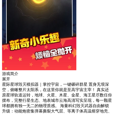
游戏简介
展开
星际星球毁灭模拟器｜掌控宇宙，一键碾碎群星 置身无垠深
空，俯瞰整片太阳系，在这里你就是至高宇宙主宰！ 真实还
原星球轨道运转，地球、火星、木星、金星、海王星尽数任你
摆布，完整行星生态、地表城市云海高清写实呈现，每一颗星
球都拥有独一无二的物理质感。 海量科幻毁灭武器自由解锁
升级：动能炮密集弹幕撕裂大气层、等离子体高温熔穿地壳、