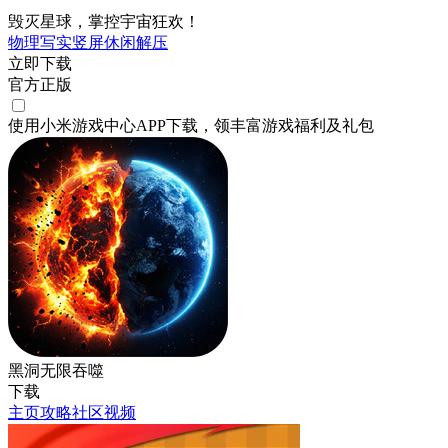
毁灭星球，掌控宇宙狂欢！
物理
写实
竖屏
休闲
解压
立即下载
官方正版
使用小米游戏中心APP
下载
，领丰富游戏
福利
及
礼包
黑洞无限吞噬
下载
主页
攻略
社区
视频