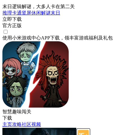
末日逻辑解谜，大多人卡在第二关
推理
卡通
竖屏
休闲
解谜
末日
立即下载
官方正版
使用小米游戏中心APP
下载
，领丰富游戏
福利
及
礼包
智慧趣味闯关
下载
主页
攻略
社区
视频