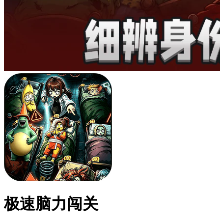
极速脑力闯关