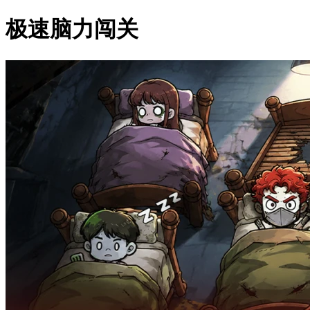
极速脑力闯关