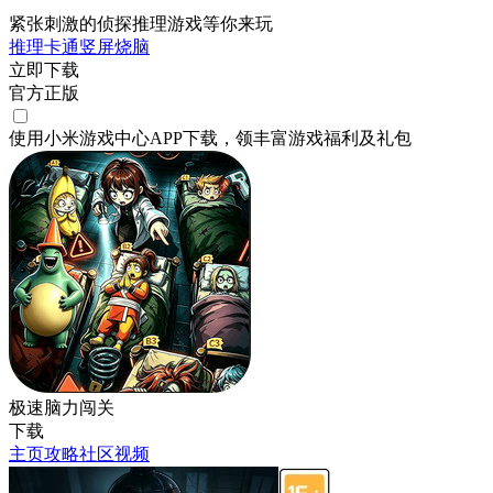
紧张刺激的侦探推理游戏等你来玩
推理
卡通
竖屏
烧脑
立即下载
官方正版
使用小米游戏中心APP
下载
，领丰富游戏
福利
及
礼包
极速脑力闯关
下载
主页
攻略
社区
视频