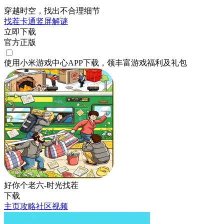
穿越时空，找出不合理细节
找茬
卡通
竖屏
解谜
立即下载
官方正版
使用小米游戏中心APP
下载
，领丰富游戏
福利
及
礼包
好你个老六-时光找茬
下载
主页
攻略
社区
视频