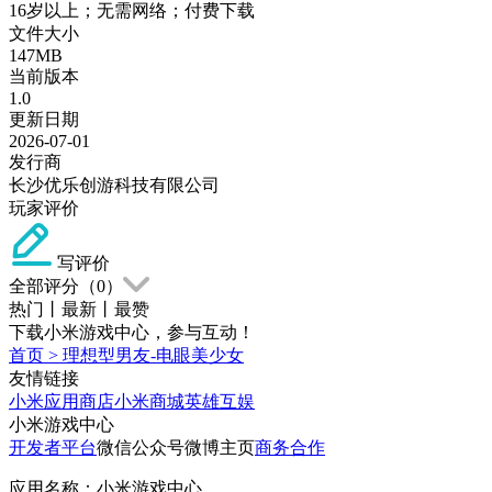
16岁以上；无需网络；付费下载
文件大小
147MB
当前版本
1.0
更新日期
2026-07-01
发行商
长沙优乐创游科技有限公司
玩家评价
写评价
全部评分（
0
）
热门
丨
最新
丨
最赞
下载小米游戏中心，参与互动！
首页
>
理想型男友-电眼美少女
友情链接
小米应用商店
小米商城
英雄互娱
小米游戏中心
开发者平台
微信公众号
微博主页
商务合作
应用名称：小米游戏中心