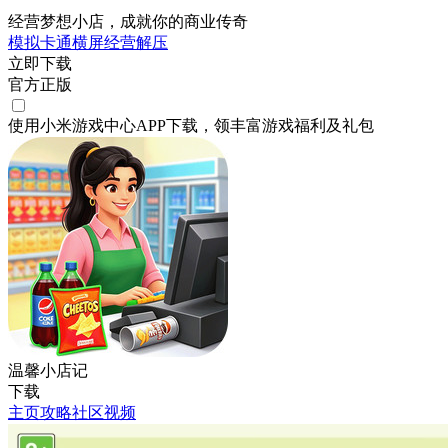
经营梦想小店，成就你的商业传奇
模拟
卡通
横屏
经营
解压
立即下载
官方正版
使用小米游戏中心APP
下载
，领丰富游戏
福利
及
礼包
温馨小店记
下载
主页
攻略
社区
视频