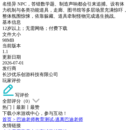
名怪异 NPC，答错数学题、制造声响都会引来追捕。设有体
力机制与各类功能道具，走廊、图书馆等多层场景充满惊吓，
整体氛围惊悚，依靠躲藏、道具牵制怪物完成逃生挑战。
基本信息
12岁以上；无需网络；付费下载
文件大小
98MB
当前版本
1.1
更新日期
2026-07-01
发行商
长沙优乐创游科技有限公司
玩家评价
写评价
全部评分（
0
）
热门
丨
最新
丨
最赞
下载小米游戏中心，参与互动！
首页
>
巴迪老师教育测试-逃离巴迪老师
友情链接