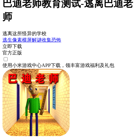
巴迪老师教育测试-逃离巴迪老
师
逃离这所怪异的学校
逃生
像素
横屏
解谜
收集
恐怖
立即下载
官方正版
使用小米游戏中心APP
下载
，领丰富游戏
福利
及
礼包