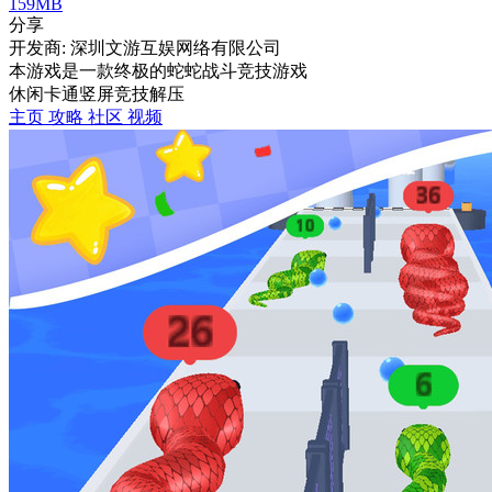
159MB
分享
开发商: 深圳文游互娱网络有限公司
本游戏是一款终极的蛇蛇战斗竞技游戏
休闲
卡通
竖屏
竞技
解压
主页
攻略
社区
视频