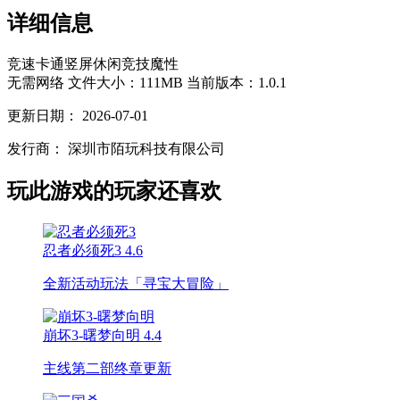
详细信息
竞速
卡通
竖屏
休闲
竞技
魔性
无需网络
文件大小：111MB
当前版本：1.0.1
更新日期：
2026-07-01
发行商：
深圳市陌玩科技有限公司
玩此游戏的玩家还喜欢
忍者必须死3
4.6
全新活动玩法「寻宝大冒险」
崩坏3-曙梦向明
4.4
主线第二部终章更新