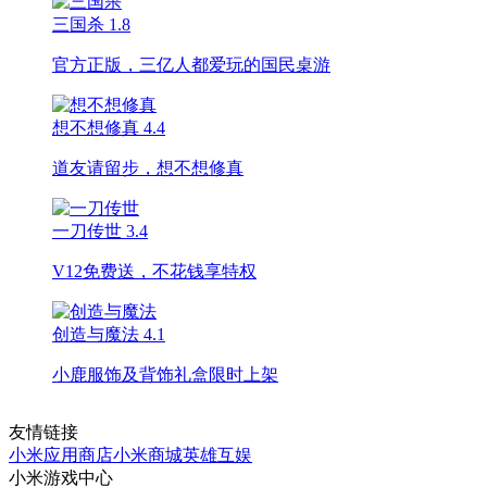
三国杀
1.8
官方正版，三亿人都爱玩的国民桌游
想不想修真
4.4
道友请留步，想不想修真
一刀传世
3.4
V12免费送，不花钱享特权
创造与魔法
4.1
小鹿服饰及背饰礼盒限时上架
友情链接
小米应用商店
小米商城
英雄互娱
小米游戏中心