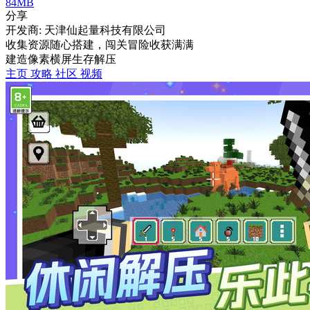
84MB
分享
开发商: 天津仙起量科技有限公司
收集资源随心搭建，闯关冒险收获满满
建造
像素
横屏
生存
解压
主页
攻略
社区
视频