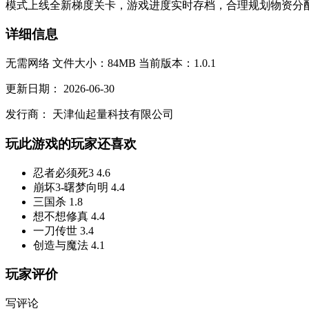
模式上线全新梯度关卡，游戏进度实时存档，合理规划物资分配
详细信息
无需网络
文件大小：84MB
当前版本：1.0.1
更新日期：
2026-06-30
发行商：
天津仙起量科技有限公司
玩此游戏的玩家还喜欢
忍者必须死3
4.6
崩坏3-曙梦向明
4.4
三国杀
1.8
想不想修真
4.4
一刀传世
3.4
创造与魔法
4.1
玩家评价
写评论