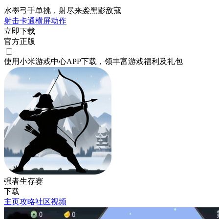
水墨弓手单挑，射尽来袭黑影敌寇
射击
卡通
横屏
动作
立即下载
官方正版
使用小米游戏中心APP
下载
，领丰富游戏
福利
及
礼包
强者生存赛
下载
主页
攻略
社区
视频