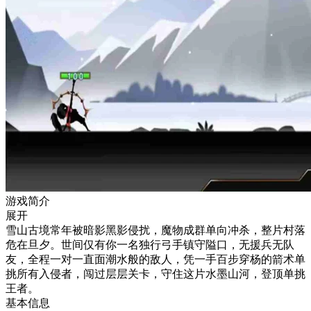
游戏简介
展开
雪山古境常年被暗影黑影侵扰，魔物成群单向冲杀，整片村落
危在旦夕。世间仅有你一名独行弓手镇守隘口，无援兵无队
友，全程一对一直面潮水般的敌人，凭一手百步穿杨的箭术单
挑所有入侵者，闯过层层关卡，守住这片水墨山河，登顶单挑
王者。
基本信息