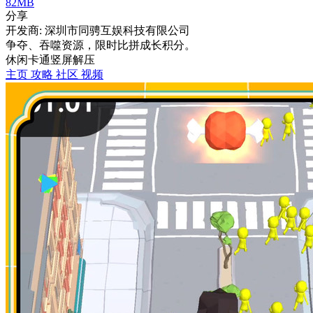
82MB
分享
开发商: 深圳市同骋互娱科技有限公司
争夺、吞噬资源，限时比拼成长积分。
休闲
卡通
竖屏
解压
主页
攻略
社区
视频