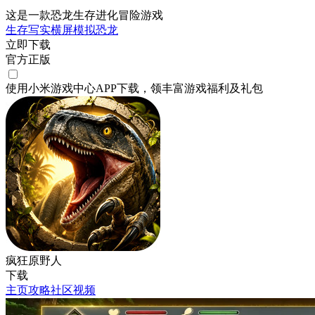
这是一款恐龙生存进化冒险游戏
生存
写实
横屏
模拟
恐龙
立即下载
官方正版
使用小米游戏中心APP
下载
，领丰富游戏
福利
及
礼包
疯狂原野人
下载
主页
攻略
社区
视频